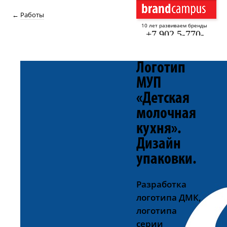
Работы
10 лет развиваем бренды
+7 902 5-770-
440
Логотип
МУП
«Детская
молочная
кухня».
Дизайн
упаковки.
Разработка
логотипа ДМК,
логотипа
серии