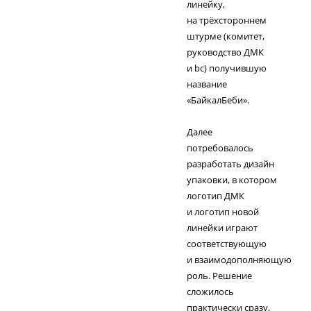
линейку,
на трёхстороннем
штурме (комитет,
руководство ДМК
и bc) получившую
название
«БайкалБеби».
Далее
потребовалось
разработать дизайн
упаковки, в котором
логотип ДМК
и логотип новой
линейки играют
соответствующую
и взаимодополняющую
роль. Решение
сложилось
практически сразу,