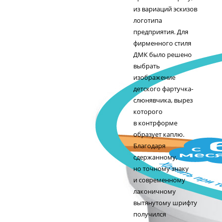
из вариаций эскизов
логотипа
предприятия. Для
фирменного стиля
ДМК было решено
выбрать
изображение
детского фартучка-
слюнявчика, вырез
которого
в контрформе
образует каплю.
Благодаря
сдержанному,
но точному знаку
и современному
лаконичному
вытянутому шрифту
получился