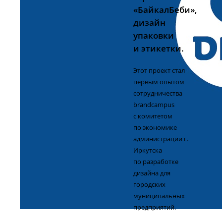
«БайкалБеби»,
дизайн
упаковки
и этикетки.
Этот проект стал
первым опытом
сотрудничества
brandcampus
с комитетом
по экономике
администрации г.
Иркутска
по разработке
дизайна для
городских
муниципальных
предприятий.