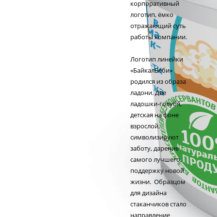
корпоративный
логотип, ёмко
отражающий суть
работы компании.
Логотип линейки
«БайкалБеби»
родился из образа
ладони. Две
ладошки-голубя,
детская на фоне
взрослой,
символизируют
заботу, дарение
самого лучшего,
поддержку новой
жизни. Образцом
для дизайна
стаканчиков стало
направление