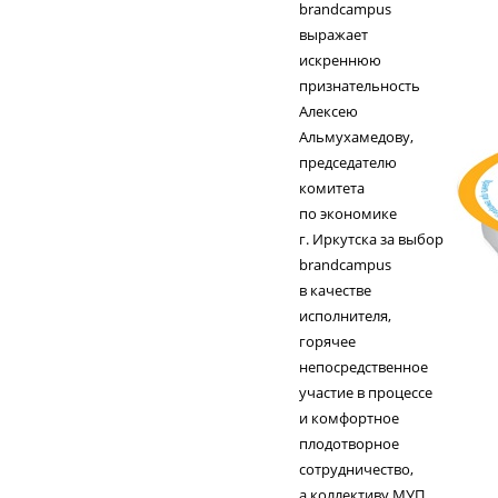
brandcampus
выражает
искреннюю
признательность
Алексею
Альмухамедову,
председателю
комитета
по экономике
г. Иркутска за выбор
brandcampus
в качестве
исполнителя,
горячее
непосредственное
участие в процессе
и комфортное
плодотворное
сотрудничество,
а коллективу МУП